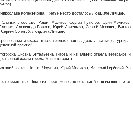
очков).
 Мирослава Колесникова. Третье место досталось Людмиле Личман.
а Слепых в составе: Рашит Мазитов, Сергей Путилов, Юрий Мелихов,
Слепых: Александр Рожков, Юрий Анисимов, Сергей Москвин, Виктор
, Сергей Сологуб, Людмила Личман.
евнований и сказал много тёплых слов в адрес участников турнира.
денежной премией.
тогорска Оксана Витальевна Титова и начальник отдела ветеранов и
ественной жизни города Магнитогорска.
ркадий Гостев, Талгат Яруллин, Юрий Мелихов, Валерий Гербасий. За
остеприимство. Никто из спортсменов не остался без внимания в этот