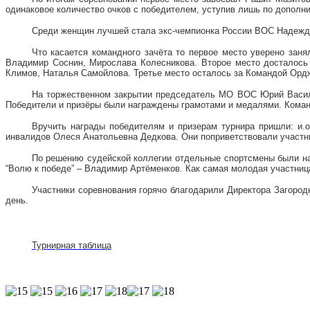
одинаковое количество очков с победителем, уступив лишь по дополни
Среди женщин лучшей стала экс-чемпионка России ВОС Надежда
Что касается командного зачёта то первое место уверено за
Владимир Соснин, Мирослава Колесникова. Второе место досталось
Климов, Наталья Самойлова. Третье место осталось за Командой Орд
На торжественном закрытии председатель МО ВОС Юрий Василь
Победители и призёры были награждены грамотами и медалями. Кома
Вручить награды победителям и призерам турнира пришли: и.
инвалидов Олеся Анатольевна Дедкова. Они поприветствовали участни
По решению судейской коллегии отдельные спортсмены были на
“Волю к победе” – Владимир Артёменков. Как самая молодая участниц
Участники соревнования горячо благодарили Директора
Загород
день.
Турнирная таблица