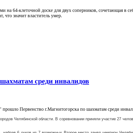
 на 64-клеточной доске для двух соперников, сочетающая в себ
т, что значит властитель умер.
шахматам среди инвалидов
" прошло Первенство г.Магнитогорска по шахматам среди инвали
городов Челябинской области. В соревновании приняли участие 27 чело
в, набрав 6 очков из 7 возможных Второе место занял чемпион Челяб