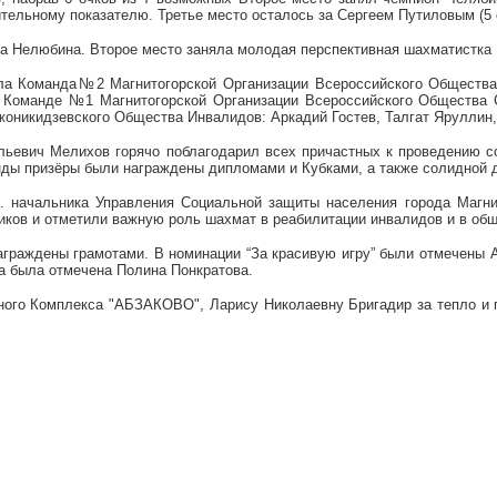
тельному показателю. Третье место осталось за Сергеем Путиловым (5 
 Нелюбина. Второе место заняла молодая перспективная шахматистка
няла Команда№2 Магнитогорской Организации Всероссийского Обществ
 Команде №1 Магнитогорской Организации Всероссийского Общества 
жоникидзевского Общества Инвалидов: Аркадий Гостев, Талгат Яруллин
евич Мелихов горячо поблагодарил всех причастных к проведению сор
нды призёры были награждены дипломами и Кубками, а также солидной 
о. начальника Управления Социальной защиты населения города Магни
ков и отметили важную роль шахмат в реабилитации инвалидов и в общ
граждены грамотами. В номинации “За красивую игру” были отмечены А
а была отмечена Полина Понкратова.
ного Комплекса "АБЗАКОВО",
Ларису Николаевну Бригадир за тепло и г