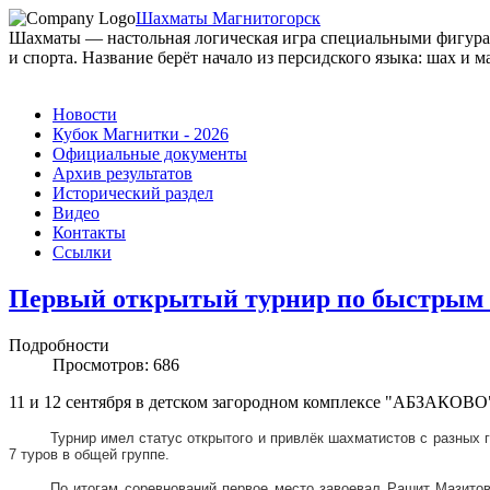
Шахматы Магнитогорск
Шахматы — настольная логическая игра специальными фигурами
и спорта. Название берёт начало из персидского языка: шах и ма
Новости
Кубок Магнитки - 2026
Официальные документы
Архив результатов
Исторический раздел
Видео
Контакты
Ссылки
Первый открытый турнир по быстрым 
Подробности
Просмотров: 686
11 и 12 сентября в детском загородном комплексе "АБЗАКОВО
Турнир имел статус открытого и привлёк шахматистов с разных 
7 туров в общей группе.
По итогам соревнований первое место завоевал Рашит Мазито