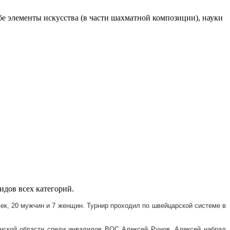
е элементы искусства (в части шахматной композиции), науки
дов всех категорий.
век, 20 мужчин и 7 женщин. Турнир проходил по швейцарской системе в
инской области среди инвалидов ВОС Алексей Рунов. Алексей набрал