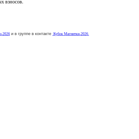
ых взносов.
и в группе в контакте
и-2026
Кубок Магнитки-2026
.
ганизаций Магнитогорска.