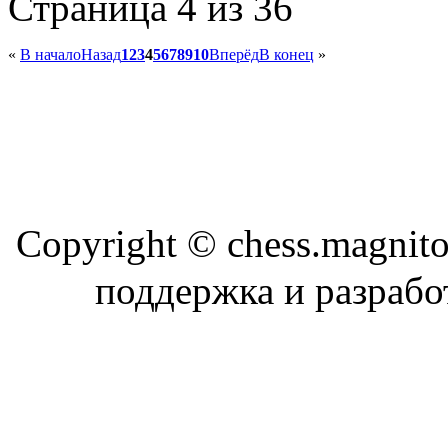
Страница 4 из 36
«
В начало
Назад
1
2
3
4
5
6
7
8
9
10
Вперёд
В конец
»
Copyright © chess.magni
поддержка и разраб
Магн