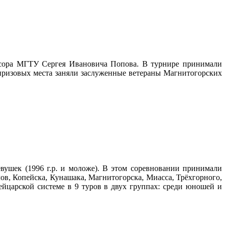
сора МГТУ Сергея Ивановича Попова. В турнире принимали
 призовых места заняли заслуженные ветераны Магнитогорских
вушек (1996 г.р. и моложе). В этом соревновании принимали
ов, Копейска, Кунашака, Магнитогорска, Миасса, Трёхгорного,
ейцарской системе в 9 туров в двух группах: среди юношей и